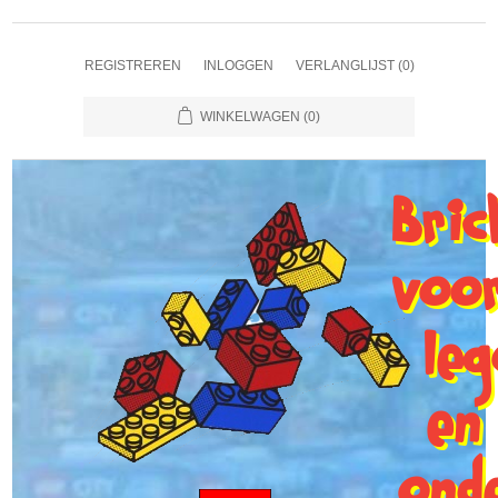
REGISTREREN
INLOGGEN
VERLANGLIJST
(0)
WINKELWAGEN
(0)
Bri
voo
le
en
ond