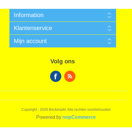
Information
Algemene voorwaarden
Klantenservice
Sitemap
Betalen
Zoek
Mijn account
Garantie
Nieuws
Verzendkosten
Recent bekeken producten
Mijn account
Privacy Informatie
Vergelijk productenlijst
Bestellingen
Algemene voorwaarden
Volg ons
Nieuwe producten
Winkelwagen
Over ons
Verlanglijst
Contact
Copyright ; 2026 Brickmarkt. Alle rechten voorbehouden
Powered by
nopCommerce