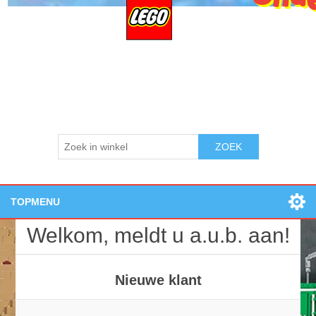
ZOEK
TOPMENU
Home
Welkom, meldt u a.u.b. aan!
Openingstijden:
Losse onderdelen
Nieuwe producten
Nieuwe klant
Zoek
Contact