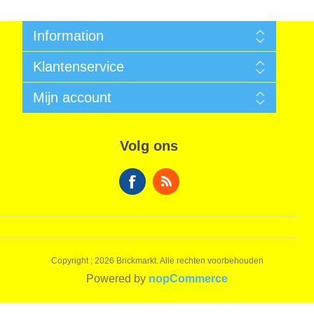
Information
Algemene voorwaarden
Klantenservice
Sitemap
Betalen
Zoek
Mijn account
Garantie
Nieuws
Verzendkosten
Recent bekeken producten
Mijn account
Privacy Informatie
Vergelijk productenlijst
Bestellingen
Algemene voorwaarden
Volg ons
Nieuwe producten
Winkelwagen
Over ons
Verlanglijst
Contact
Copyright ; 2026 Brickmarkt. Alle rechten voorbehouden
Powered by
nopCommerce