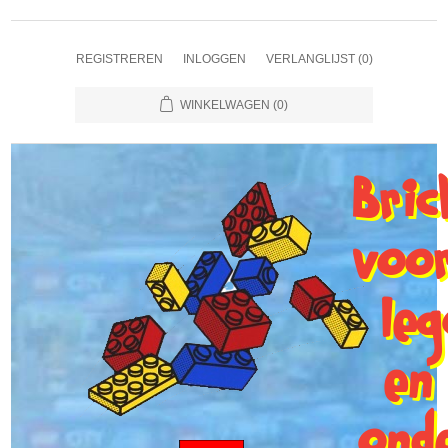
REGISTREREN
INLOGGEN
VERLANGLIJST
(0)
WINKELWAGEN
(0)
Bri
voo
le
en
ond