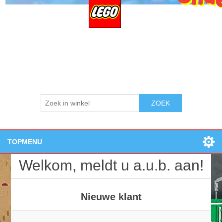
ZOEK
TOPMENU
Home
Welkom, meldt u a.u.b. aan!
Openingstijden:
Losse onderdelen
Nieuwe producten
Nieuwe klant
Zoek
Contact