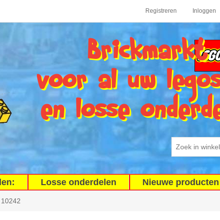
Registreren
Inloggen
Brickmarkt
voor al uw lego
en losse onderd
den:
Losse onderdelen
Nieuwe producten
10242