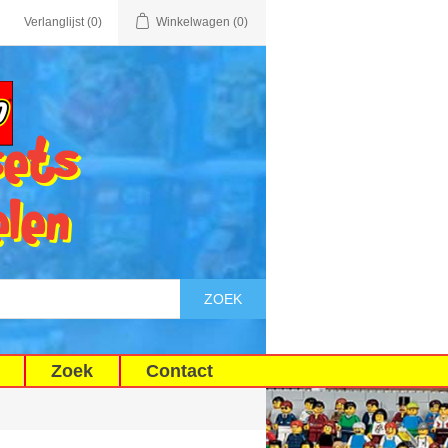
Verlanglijst
(0)
Winkelwagen
(0)
sets
elen
ZOEK
Zoek
Contact