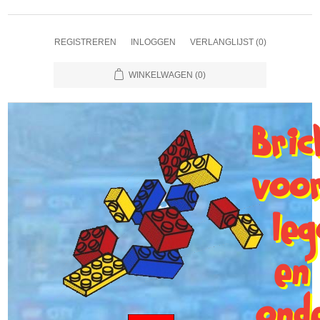
REGISTREREN
INLOGGEN
VERLANGLIJST
(0)
WINKELWAGEN
(0)
Bri
voo
le
en
ond