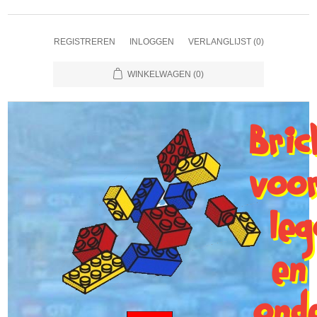
REGISTREREN
INLOGGEN
VERLANGLIJST
(0)
WINKELWAGEN
(0)
Bri
voo
le
en
ond