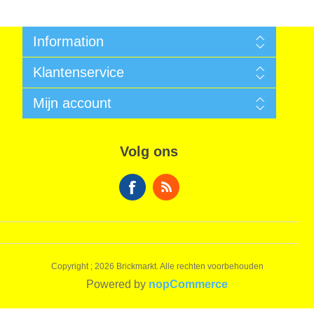
Information
Algemene voorwaarden
Klantenservice
Sitemap
Betalen
Zoek
Mijn account
Garantie
Nieuws
Verzendkosten
Recent bekeken producten
Mijn account
Privacy Informatie
Vergelijk productenlijst
Bestellingen
Algemene voorwaarden
Volg ons
Nieuwe producten
Winkelwagen
Over ons
Verlanglijst
Contact
Copyright ; 2026 Brickmarkt. Alle rechten voorbehouden
Powered by
nopCommerce