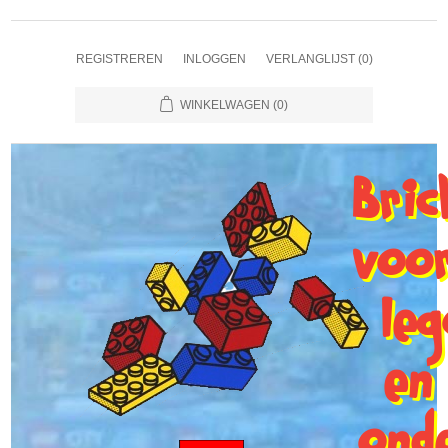
REGISTREREN
INLOGGEN
VERLANGLIJST
(0)
WINKELWAGEN
(0)
Bri
voo
le
en
ond