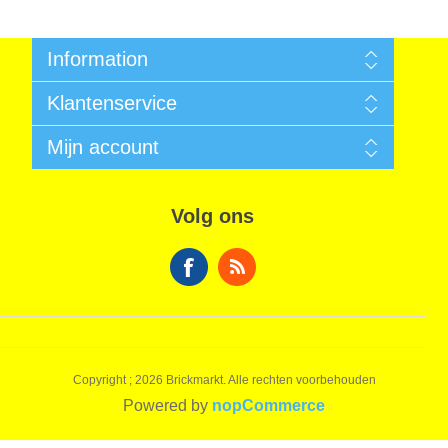
Information
Algemene voorwaarden
Klantenservice
Sitemap
Betalen
Zoek
Mijn account
Garantie
Nieuws
Verzendkosten
Recent bekeken producten
Mijn account
Privacy Informatie
Vergelijk productenlijst
Bestellingen
Algemene voorwaarden
Volg ons
Nieuwe producten
Winkelwagen
Over ons
Verlanglijst
Contact
Copyright ; 2026 Brickmarkt. Alle rechten voorbehouden
Powered by
nopCommerce