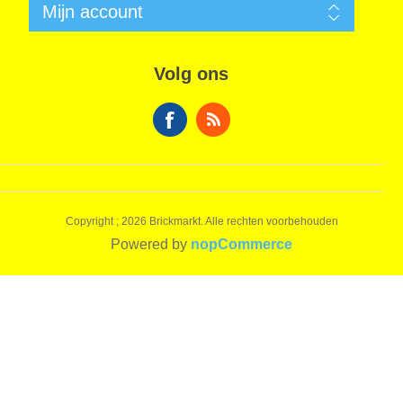
Zoek
Mijn account
Garantie
Nieuws
Verzendkosten
Recent bekeken producten
Mijn account
Privacy Informatie
Vergelijk productenlijst
Bestellingen
Algemene voorwaarden
Volg ons
Nieuwe producten
Winkelwagen
Over ons
Verlanglijst
Contact
Copyright ; 2026 Brickmarkt. Alle rechten voorbehouden
Powered by
nopCommerce