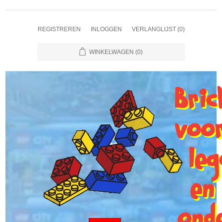
REGISTREREN
INLOGGEN
VERLANGLIJST
(0)
WINKELWAGEN
(0)
Bri
voo
le
en
ond