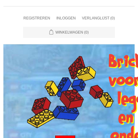
REGISTREREN
INLOGGEN
VERLANGLIJST
(0)
WINKELWAGEN
(0)
Bri
voo
le
en
ond