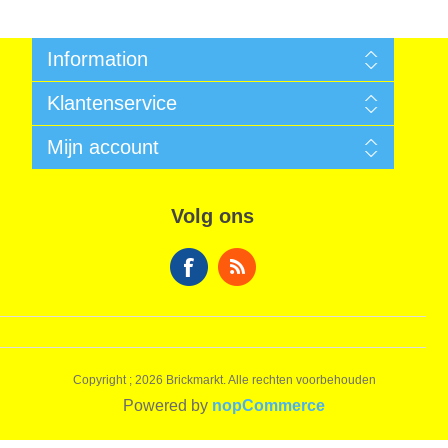
Information
Algemene voorwaarden
Klantenservice
Sitemap
Betalen
Zoek
Mijn account
Garantie
Nieuws
Verzendkosten
Recent bekeken producten
Mijn account
Privacy Informatie
Vergelijk productenlijst
Bestellingen
Algemene voorwaarden
Volg ons
Nieuwe producten
Winkelwagen
Over ons
Verlanglijst
Contact
Copyright ; 2026 Brickmarkt. Alle rechten voorbehouden
Powered by
nopCommerce