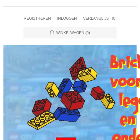
REGISTREREN
INLOGGEN
VERLANGLIJST
(0)
WINKELWAGEN
(0)
Bri
voo
le
en
ond