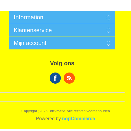
Information
Algemene voorwaarden
Klantenservice
Sitemap
Betalen
Zoek
Mijn account
Garantie
Nieuws
Verzendkosten
Recent bekeken producten
Mijn account
Privacy Informatie
Vergelijk productenlijst
Bestellingen
Algemene voorwaarden
Volg ons
Nieuwe producten
Winkelwagen
Over ons
Verlanglijst
Contact
Copyright ; 2026 Brickmarkt. Alle rechten voorbehouden
Powered by
nopCommerce