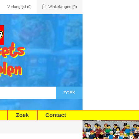
Verlanglijst
(0)
Winkelwagen
(0)
sets
elen
ZOEK
Zoek
Contact