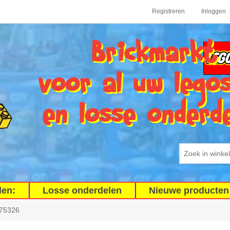
Registreren
Inloggen
Brickmarkt
voor al uw lego
en losse onderd
den:
Losse onderdelen
Nieuwe producten
75326