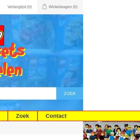
Verlanglijst
(0)
Winkelwagen
(0)
sets
elen
ZOEK
Zoek
Contact