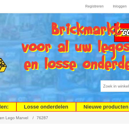
Registreren
Inloggen
Brickmarkt
voor al uw lego
en losse onderd
den:
Losse onderdelen
Nieuwe producten
en Lego Marvel
/
76287