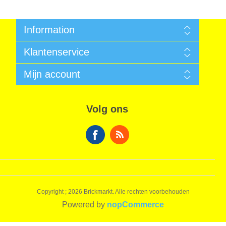
Information
Algemene voorwaarden
Klantenservice
Sitemap
Betalen
Zoek
Mijn account
Garantie
Nieuws
Verzendkosten
Recent bekeken producten
Mijn account
Privacy Informatie
Vergelijk productenlijst
Bestellingen
Algemene voorwaarden
Volg ons
Nieuwe producten
Winkelwagen
Over ons
Verlanglijst
Contact
Copyright ; 2026 Brickmarkt. Alle rechten voorbehouden
Powered by
nopCommerce