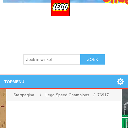
ZOEK
TOPMENU
Home
Startpagina
/
Lego Speed Champions
/
76917
Openingstijden:
Losse onderdelen
Nieuwe producten
Zoek
Contact