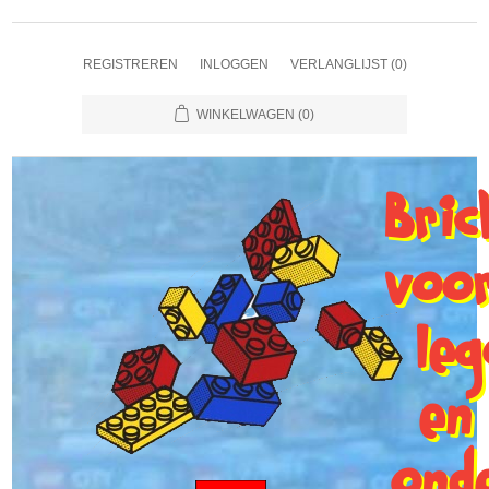
REGISTREREN
INLOGGEN
VERLANGLIJST
(0)
WINKELWAGEN
(0)
Bri
voo
le
en
ond