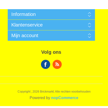
Information
Algemene voorwaarden
Klantenservice
Sitemap
Betalen
Zoek
Mijn account
Garantie
Nieuws
Verzendkosten
Recent bekeken producten
Mijn account
Privacy Informatie
Vergelijk productenlijst
Bestellingen
Algemene voorwaarden
Volg ons
Nieuwe producten
Winkelwagen
Over ons
Verlanglijst
Contact
Copyright ; 2026 Brickmarkt. Alle rechten voorbehouden
Powered by
nopCommerce