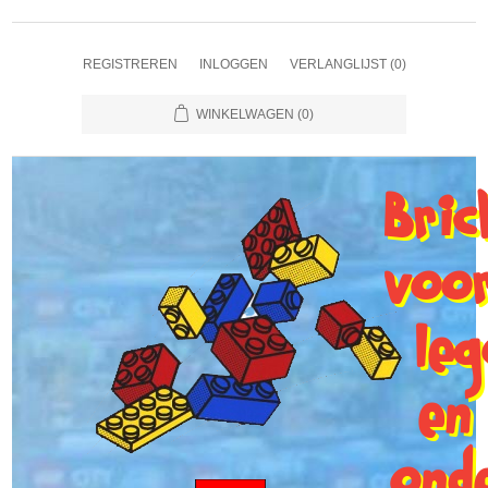
REGISTREREN
INLOGGEN
VERLANGLIJST
(0)
WINKELWAGEN
(0)
Bri
voo
le
en
ond