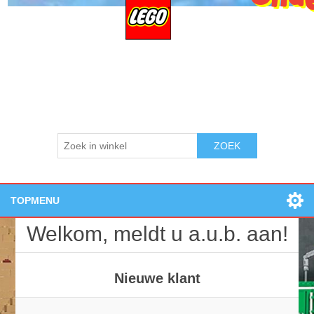
ZOEK
TOPMENU
Home
Welkom, meldt u a.u.b. aan!
Openingstijden:
Losse onderdelen
Nieuwe producten
Nieuwe klant
Zoek
Contact