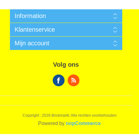
Information
Algemene voorwaarden
Klantenservice
Sitemap
Betalen
Zoek
Mijn account
Garantie
Nieuws
Verzendkosten
Recent bekeken producten
Mijn account
Privacy Informatie
Vergelijk productenlijst
Bestellingen
Algemene voorwaarden
Volg ons
Nieuwe producten
Winkelwagen
Over ons
Verlanglijst
Contact
Copyright ; 2026 Brickmarkt. Alle rechten voorbehouden
Powered by
nopCommerce