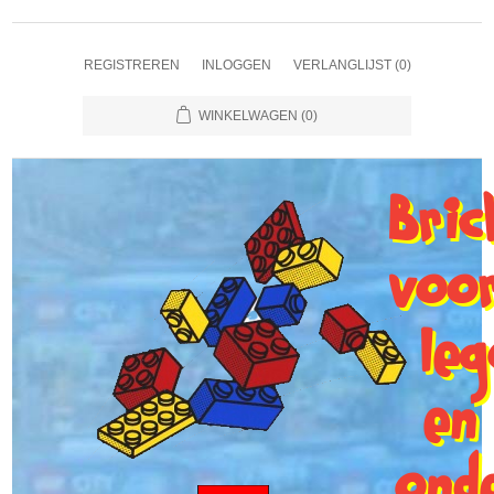
REGISTREREN
INLOGGEN
VERLANGLIJST
(0)
WINKELWAGEN
(0)
Bri
voo
le
en
ond