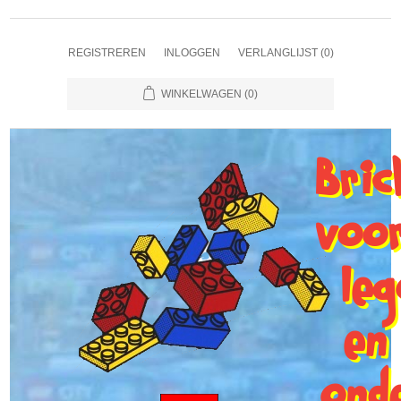
REGISTREREN
INLOGGEN
VERLANGLIJST
(0)
WINKELWAGEN
(0)
Bri
voo
le
en
ond