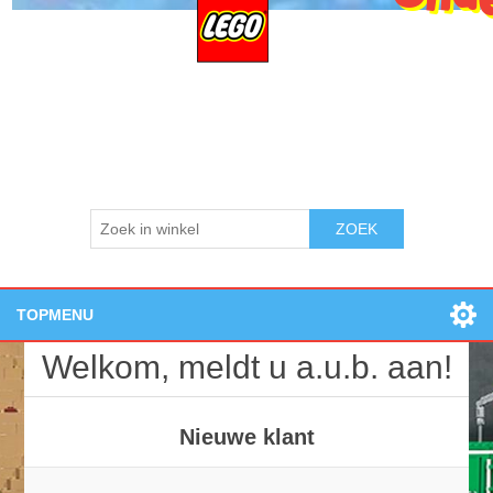
ZOEK
TOPMENU
Home
Welkom, meldt u a.u.b. aan!
Openingstijden:
Losse onderdelen
Nieuwe producten
Nieuwe klant
Zoek
Contact