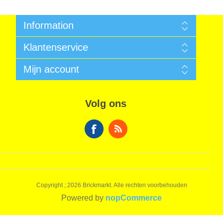
Information
Algemene voorwaarden
Klantenservice
Sitemap
Betalen
Zoek
Mijn account
Garantie
Nieuws
Verzendkosten
Recent bekeken producten
Mijn account
Privacy Informatie
Vergelijk productenlijst
Bestellingen
Algemene voorwaarden
Volg ons
Nieuwe producten
Winkelwagen
Over ons
Verlanglijst
Contact
Copyright ; 2026 Brickmarkt. Alle rechten voorbehouden
Powered by
nopCommerce